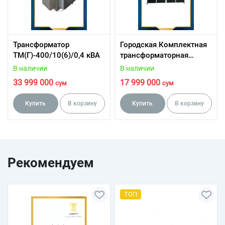
Трансформатор
Городская Комплектная
ТМ(Г)-400/10(6)/0,4 кВА
трансформаторная
подстанция проходная
В наличии
В наличии
ГКТП-250/10/0,4 кВА
33 999 000
17 999 000
сум
сум
Купить
В корзину
Купить
В корзину
Рекомендуем
ТОП