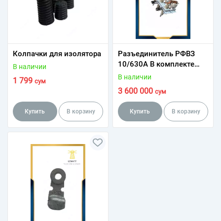
Колпачки для изолятора
Разъединитель РФВЗ
10/630А В комплекте
В наличии
привод ПР - 10
В наличии
1 799
сум
3 600 000
сум
Купить
В корзину
Купить
В корзину