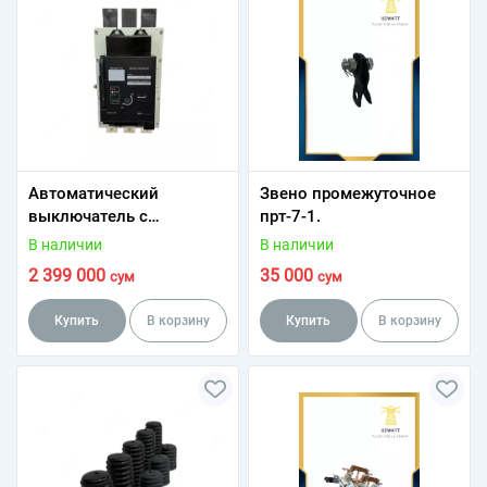
Автоматический
Звено промежуточное
выключатель с
прт-7-1.
электроприводом 630-
В наличии
В наличии
1600A
2 399 000
35 000
сум
сум
Купить
В корзину
Купить
В корзину