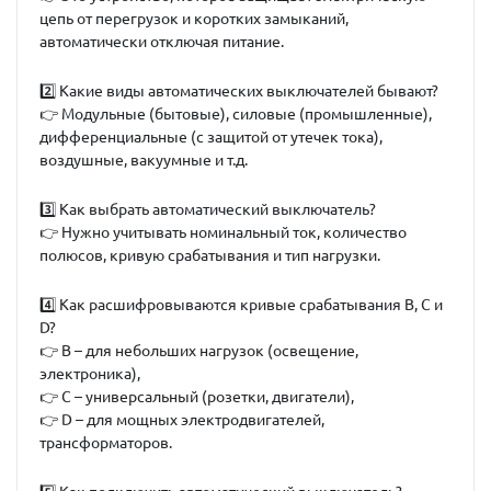
цепь от перегрузок и коротких замыканий,
автоматически отключая питание.
2️⃣
Какие виды автоматических выключателей бывают?
👉 Модульные (бытовые), силовые (промышленные),
дифференциальные (с защитой от утечек тока),
воздушные, вакуумные и т.д.
3️⃣
Как выбрать автоматический выключатель?
👉 Нужно учитывать номинальный ток, количество
полюсов, кривую срабатывания и тип нагрузки.
4️⃣
Как расшифровываются кривые срабатывания B, C и
D?
👉
B
– для небольших нагрузок (освещение,
электроника),
👉
C
– универсальный (розетки, двигатели),
👉
D
– для мощных электродвигателей,
трансформаторов.