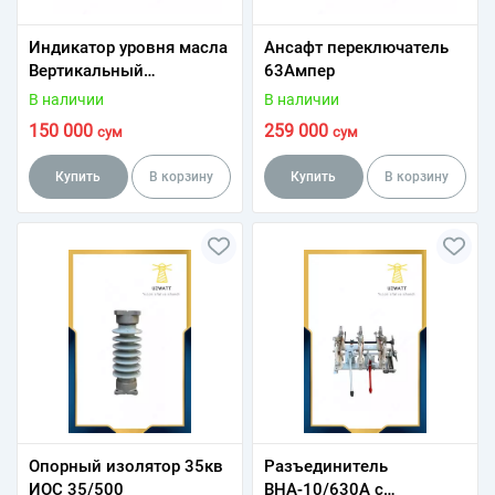
Индикатор уровня масла
Ансафт переключатель
Вертикальный
63Ампер
индикатор уровня.
В наличии
В наличии
150 000
259 000
сум
сум
Купить
В корзину
Купить
В корзину
Опорный изолятор 35кв
Разъединитель
ИОС 35/500
ВНА-10/630А с