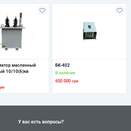
матор масленный
БК-402
й 10/10(6)кв
В наличии
650 000
сум
сум
У вас есть вопросы?