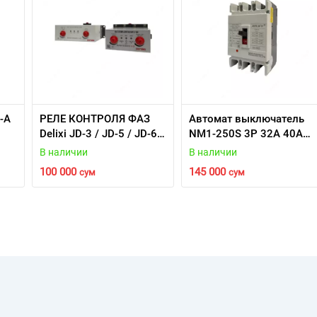
-A
РЕЛЕ КОНТРОЛЯ ФАЗ
Автомат выключатель
Delixi JD-3 / JD-5 / JD-6
NM1-250S 3P 32A 40A
(1-100A)
63A 100A 160A 250A
В наличии
В наличии
25кА в
100 000
145 000
сум
сум