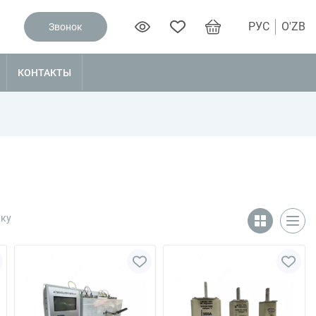
РУС
O'ZB
Звонок
КОНТАКТЫ
чку