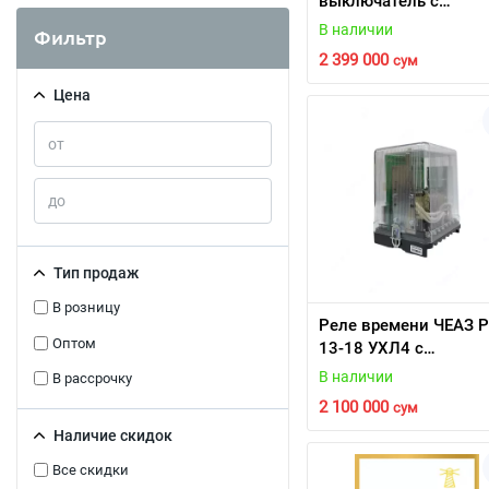
выключатель с
электроприводом 63
В наличии
Фильтр
1600A
2 399 000
сум
Цена
Тип продаж
В розницу
Реле времени ЧЕАЗ 
Оптом
13-18 УХЛ4 с
креплением
В наличии
В рассрочку
2 100 000
сум
Наличие скидок
Все скидки