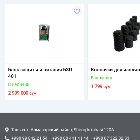
Блок защиты и питания БЗП
Колпачки для изолят
401
В наличии
В наличии
1 799
сум
2 999 000
сум
Ташкент, Алмазарский район, Shiroq ko’chasi 120A
+998 99 842 21 54
+998 88 441 41 44
+998 87 322 32 33