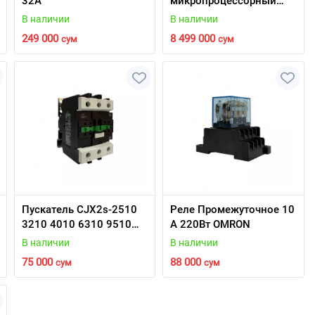
32А
микропроцессорный
релейной защиты
В наличии
В наличии
БМРЗ-152-КЛ-2Д
249 000
8 499 000
сум
сум
Пускатель CJX2s-2510
Реле Промежуточное 10
3210 4010 6310 9510
А 220Вт OMRON
220V/230V 50/60Hz
В наличии
В наличии
RoHS
75 000
88 000
сум
сум