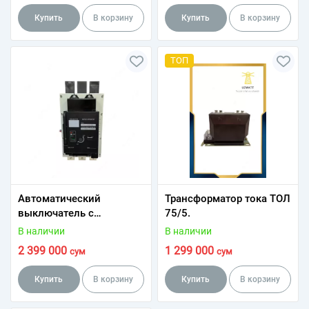
Купить
В корзину
Купить
В корзину
ТОП
Автоматический
Трансформатор тока ТОЛ
выключатель с
75/5.
электроприводом 630-
В наличии
В наличии
1600A
2 399 000
1 299 000
сум
сум
Купить
В корзину
Купить
В корзину