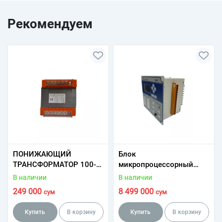
Рекомендуем
ПОНИЖАЮЩИЙ
Блок
ТРАНСФОРМАТОР 100-
микропроцессорный
2500 ВТ
релейной защиты
В наличии
В наличии
БМРЗ-152-КЛ-2Д
249 000
8 499 000
сум
сум
Купить
В корзину
Купить
В корзину