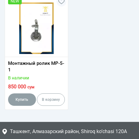
NEW
Монтажный ролик МР-5-
1
В наличии
850 000
сум
Купить
В корзину
Ташкент, Алмазарский район, Shiroq ko’chasi 120A