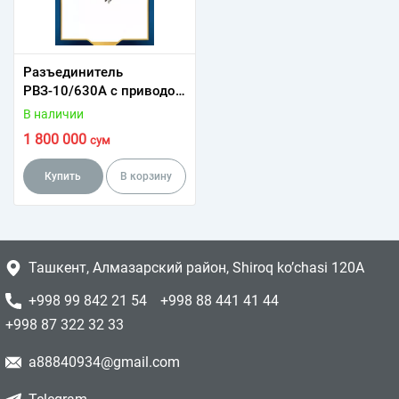
Разъединитель
РВЗ-10/630А с приводом
ПРНЗ
В наличии
1 800 000
сум
Купить
В корзину
Ташкент, Алмазарский район, Shiroq ko’chasi 120A
+998 99 842 21 54
+998 88 441 41 44
+998 87 322 32 33
a88840934@gmail.com