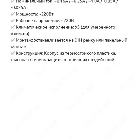
✅
Номинальный ток:
~0.16А / ~0.25А / ~1.0А / -0.05А /
-0.025А
✅
Мощность:
~220Вт
✅
Рабочее напряжение:
~220В
✅
Климатическое исполнение:
У3 (для умеренного
климата)
✅
Монтаж:
Устанавливается на DIN-рейку или панельный
монтаж
✅
Конструкция:
Корпус из термостойкого пластика,
высокая степень защиты от внешних воздействий