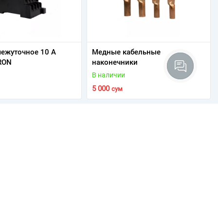
ежуточное 10 А
Медные кабельные
RON
наконечники
В наличии
5 000
сум
У вас есть вопросы?
Закажите звонок и мы свяжемся
с вами в ближайшее время
Заказать звонок