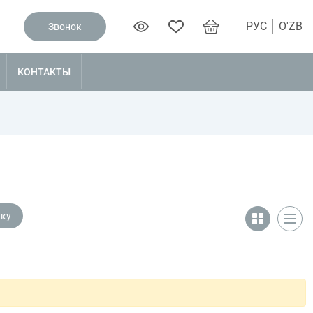
РУС
O'ZB
Звонок
КОНТАКТЫ
чку