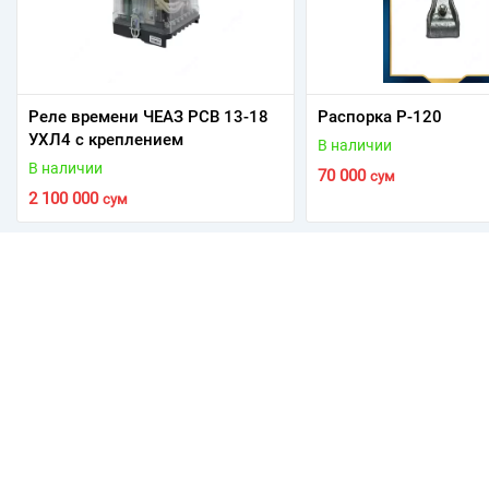
Реле времени ЧЕАЗ РСВ 13-18
Распорка Р-120
УХЛ4 с креплением
В наличии
В наличии
70 000
сум
2 100 000
сум
Ташкент, Алмазарский район, Shiroq ko’chasi 120A
+998 99 842 21 54
+998 88 441 41 44
+998 87 322 32 33
a88840934@gmail.com
Telegram